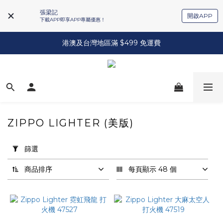
張梁記
開啟APP
下載APP即享APP專屬優惠！
港澳及台灣地區滿 $499 免運費
ZIPPO LIGHTER (美版)
套
用
篩選
篩
選
商品排序
每頁顯示 48 個
(0/20)
品
牌