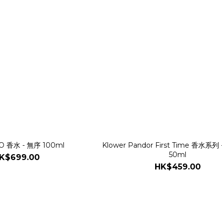
O 香水 - 無序 100ml
Klower Pandor First Time 香水系
50ml
K$699.00
HK$459.00