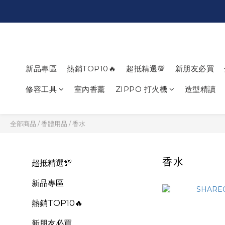
新品專區
熱銷TOP10🔥
超抵精選💯
新朋友必買
修容工具
室內香薰
ZIPPO 打火機
造型精讀
全部商品
/
香體用品
/
香水
香水
超抵精選💯
新品專區
熱銷TOP10🔥
新朋友必買