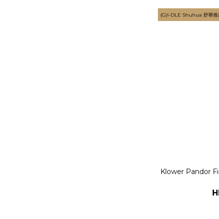
(G)I-DLE Shuhua 舒華
Klower Pandor 
H