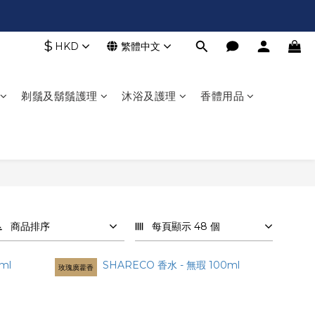
$
HKD
繁體中文
剃鬚及鬍鬚護理
沐浴及護理
香體用品
商品排序
每頁顯示 48 個
玫瑰廣藿香