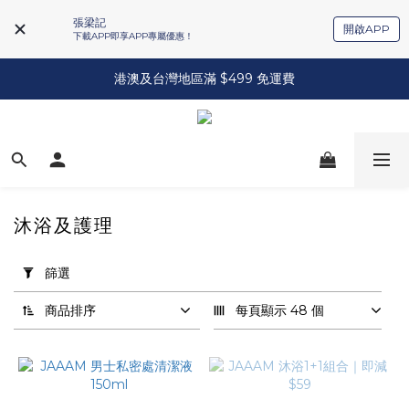
張梁記
開啟APP
下載APP即享APP專屬優惠！
港澳及台灣地區滿 $499 免運費
沐浴及護理
套
用
篩選
篩
選
商品排序
每頁顯示 48 個
(0/20)
品
牌