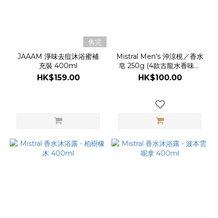
售完
JAAAM 淨味去痘沐浴蜜補
Mistral Men's 沖涼梘／香水
充裝 400ml
皂 250g (4款古龍水香味選
擇)
HK$159.00
HK$100.00