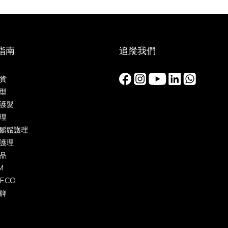
指南
追蹤我們
貨
型
護髮
理
鬍鬚護理
護理
品
M
ECO
牌