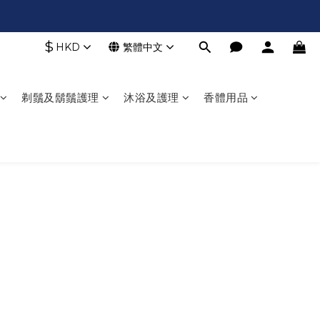
$
HKD
繁體中文
剃鬚及鬍鬚護理
沐浴及護理
香體用品