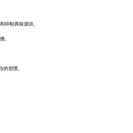
溫和抑制異味源頭。
擔。
為你的習慣。