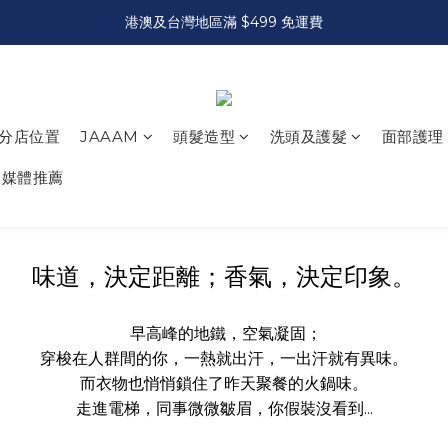
港澳及台灣地區滿 $499 免運費
分店位置
JAAAM
頭髮造型
洗頭及護髮
面部護理
媒體推薦
味道，決定距離；香氣，決定印象。
早高峰的地鐵，空氣凝固；
穿梭在人群間的你，一熱就出汗，一出汗就有異味。
而衣物也悄悄鎖住了昨天聚餐的火鍋味。
走進電梯，同事微微皺眉，你假裝沒看到...