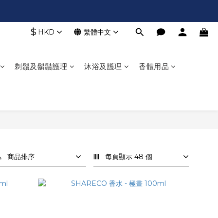
$
HKD
繁體中文
剃鬚及鬍鬚護理
沐浴及護理
香體用品
商品排序
每頁顯示 48 個