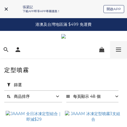
張梁記
開啟APP
下載APP即享APP專屬優惠！
港澳及台灣地區滿 $499 免運費
定型噴霧
套
用
篩選
篩
選
商品排序
每頁顯示 48 個
(0/20)
品
牌