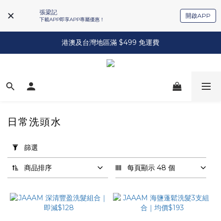
張梁記
開啟APP
下載APP即享APP專屬優惠！
港澳及台灣地區滿 $499 免運費
日常洗頭水
套
用
篩選
篩
選
商品排序
每頁顯示 48 個
(0/20)
品
牌