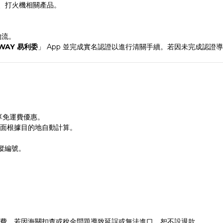
、打火機相關產品。
物流。
 WAY 易利委
」 App 並完成實名認證以進行清關手續。若因未完成認證
即享免運費優惠。
頁面根據目的地自動計算。
追蹤編號。
稅費。若因海關扣查或稅金問題導致延誤或無法進口，恕不設退款。