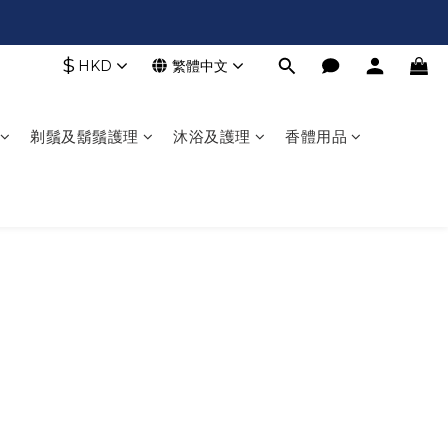
$
HKD
繁體中文
剃鬚及鬍鬚護理
沐浴及護理
香體用品