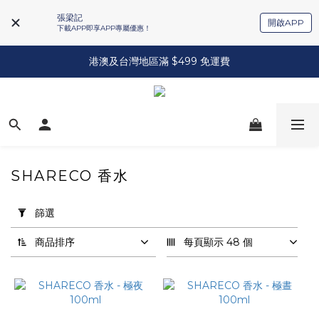
張梁記
開啟APP
下載APP即享APP專屬優惠！
港澳及台灣地區滿 $499 免運費
SHARECO 香水
套
用
篩選
篩
選
商品排序
每頁顯示 48 個
(0/20)
品
牌