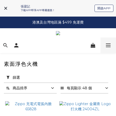
張梁記
開啟APP
下載APP即享APP專屬優惠！
港澳及台灣地區滿 $499 免運費
素面淨色火機
套
用
篩選
篩
選
商品排序
每頁顯示 48 個
(0/20)
品
牌