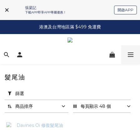
張梁記
開啟APP
下載APP即享APP專屬優惠！
港澳及台灣地區滿 $499 免運費
髮尾油
套
用
篩選
篩
選
商品排序
每頁顯示 48 個
(0/20)
品
牌