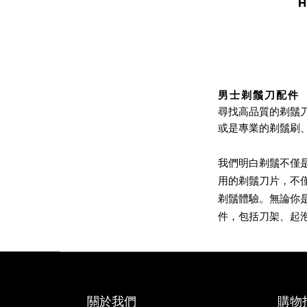
H
男士剃鬚刀配件
尋找高品質的剃鬚
或是專業的剃鬚刷
我們明白剃鬚不僅
用的剃鬚刀片，不
剃鬚體驗。無論你
件，包括刀架、起
關於我們
購物