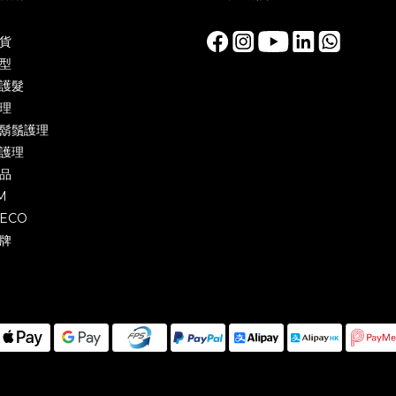
貨
型
護髮
理
鬍鬚護理
護理
品
M
ECO
牌