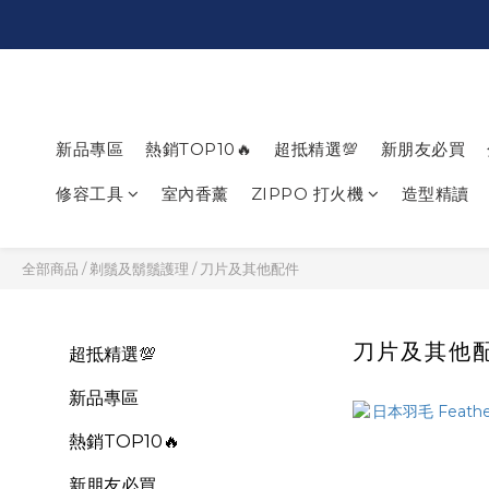
新品專區
熱銷TOP10🔥
超抵精選💯
新朋友必買
修容工具
室內香薰
ZIPPO 打火機
造型精讀
全部商品
/
剃鬚及鬍鬚護理
/
刀片及其他配件
刀片及其他
超抵精選💯
新品專區
熱銷TOP10🔥
新朋友必買