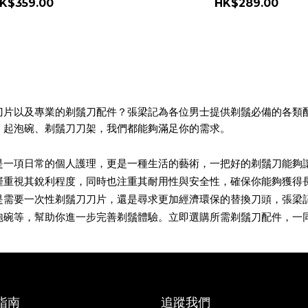
K$359.00
HK$289.00
刀片以及專業的剃鬚刀配件？張梁記為各位男士提供剃鬚必備的各類
、起泡碗、剃鬚刀刀架，我們都能夠滿足你的需求。
是一項日常的個人護理，更是一種生活的藝術，一把好的剃鬚刀能夠
僅重視其銳利程度，同時也注重其耐用性與安全性，確保你能夠獲得
是需要一次性剃鬚刀刀片，還是尋求更加經濟環保的替換刀頭，張梁
泡碗等，幫助你進一步完善剃鬚體驗。
立即選購所需剃鬚刀配件，一
指南
追蹤我們