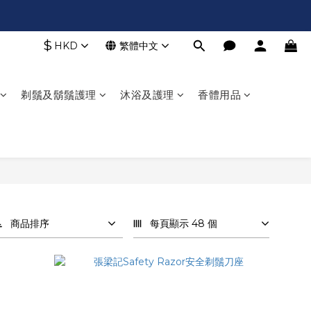
$
HKD
繁體中文
剃鬚及鬍鬚護理
沐浴及護理
香體用品
商品排序
每頁顯示 48 個