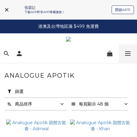
張梁記
開啟APP
下載APP即享APP專屬優惠！
港澳及台灣地區滿 $499 免運費
ANALOGUE APOTIK
套
用
篩選
篩
選
商品排序
每頁顯示 48 個
(0/20)
品
牌