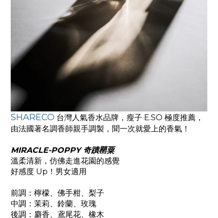
SHARECO
台灣人氣香水品牌，瘦子 E.SO 極度推薦，
由法國著名調香師親手調製，聞一次就愛上的香氣！
MIRACLE-POPPY
奇蹟罌粟
溫柔清新，仿佛走進花園的感覺
好感度 Up！男女適用
前調：檸檬、佛手柑、梨子
中調：茉莉
、
鈴蘭
、
玫瑰
後調：麝香
、
鳶尾花
、
橡木