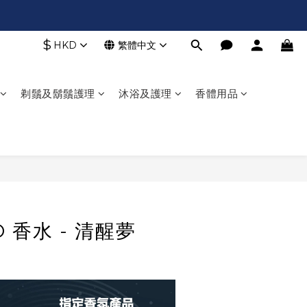
$
HKD
繁體中文
剃鬚及鬍鬚護理
沐浴及護理
香體用品
立即購買
O 香水 - 清醒夢