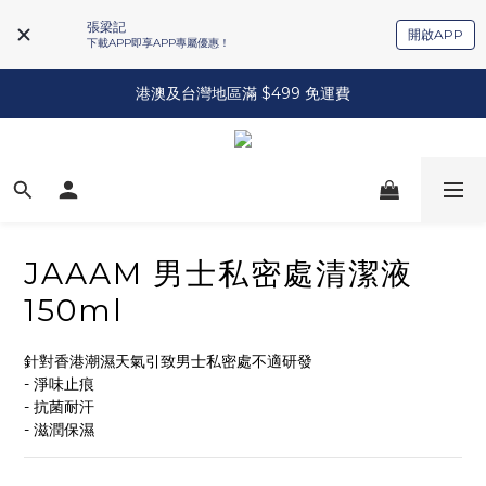
張梁記
開啟APP
下載APP即享APP專屬優惠！
港澳及台灣地區滿 $499 免運費
JAAAM 男士私密處清潔液
150ml
針對香港潮濕天氣引致男士私密處不適研發
- 淨味止痕
- 抗菌耐汗
- 滋潤保濕