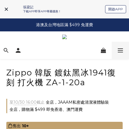
張梁記
開啟APP
下載APP即享APP專屬優惠！
港澳及台灣地區滿 $499 免運費
Zippo 韓版 鍍鈦黑冰1941復
刻 打火機 ZA-1-20a
至
10/30 16:00
截止
全店，JAAAM私密處清潔液體驗裝
全店，購物滿 $499 即免香港、澳門運費
售出
10+