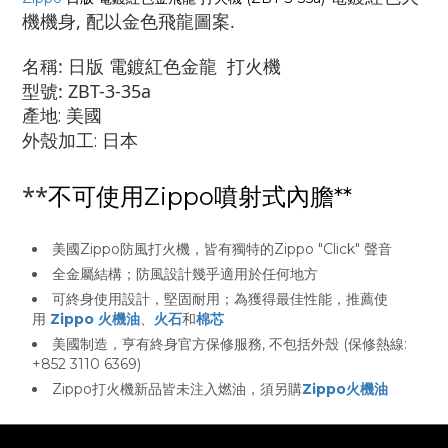
機機身, 配以金色飛龍圖案
.
名稱: 日版 電鍍紅色金龍 打火機
型號: ZBT-3-35a
產地: 美國
外殼加工: 日本
**
不可使用Zippo噴射式內膽**
美國Zippo防風打火機，皆有獨特的Zippo "Click" 聲音
全金屬結構；防風設計幾乎適用於任何地方
可終身使用設計，堅固耐用；為獲得最佳性能，推薦使
用
Zippo 火機油
、
火石
和
棉芯
美國制造，亨有終身官方保修服務, 不包括外殼 (保修熱線:
+852 3110 6369)
Zippo打火機新品皆未注入燃油，須另購
Zippo火機油