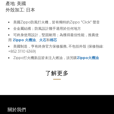
產地: 美國
外殼加工: 日本
美國Zippo防風打火機，皆有獨特的Zippo "Click" 聲音
全金屬結構；防風設計幾乎適用於任何地方
可終身使用設計，堅固耐用；為獲得最佳性能，推薦使
用
Zippo 火機油
、
火石
和
棉芯
美國制造，亨有終身官方保修服務, 不包括外殼 (保修熱線:
+852 3110 6369)
Zippo打火機新品皆未注入燃油，須另購
Zippo火機油
了解更多
關於我們