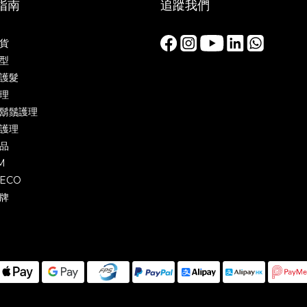
指南
追蹤我們
貨
型
護髮
理
鬍鬚護理
護理
品
M
ECO
牌