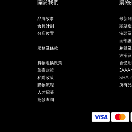
關於我們
購物
品牌故事
最新到
會員計劃
頭髮造
分店位置
洗頭及
面部護
服務及條款
剃鬚及
沐浴及
貨物退換政策
香體用
郵寄政策
JAAA
私隱政策
SHAR
購物流程
所有品
人才招募
批發查詢