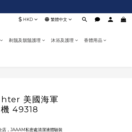
$
HKD
繁體中文
剃鬚及鬍鬚護理
沐浴及護理
香體用品
立即購買
ighter 美國海軍
機 49318
全店，JAAAM私密處清潔液體驗裝