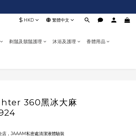
$
HKD
繁體中文
剃鬚及鬍鬚護理
沐浴及護理
香體用品
ighter 360黑冰大麻
924
全店，JAAAM私密處清潔液體驗裝