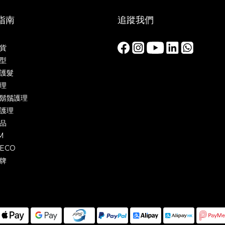
指南
追蹤我們
貨
型
護髮
理
鬍鬚護理
護理
品
M
ECO
牌