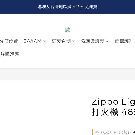
港澳及台灣地區滿 $499 免運費
分店位置
JAAAM
頭髮造型
洗頭及護髮
面部護理
媒體推薦
Zippo L
打火機 48
至
10/30 16:00
截止