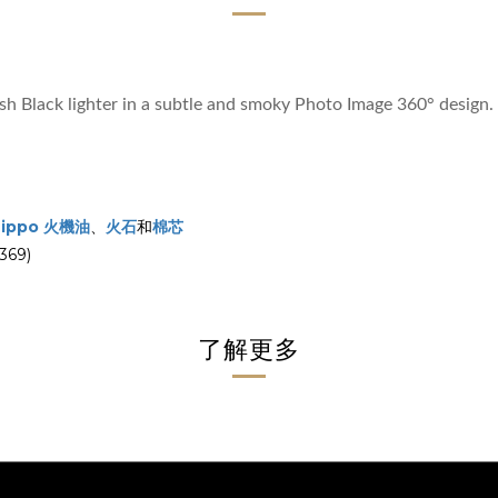
ish Black lighter in a subtle and smoky Photo Image 360° design
Zippo 火機油
、
火石
和
棉芯
69)
了解更多