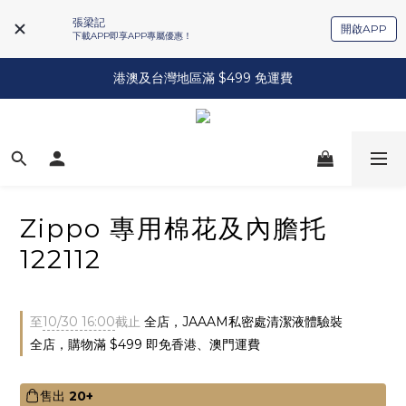
張梁記
開啟APP
下載APP即享APP專屬優惠！
港澳及台灣地區滿 $499 免運費
Zippo 專用棉花及內膽托
122112
至
10/30 16:00
截止
全店，JAAAM私密處清潔液體驗裝
全店，購物滿 $499 即免香港、澳門運費
售出
20+