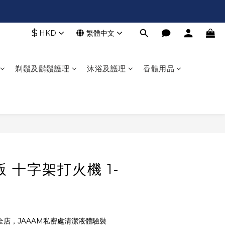
$
HKD
繁體中文
剃鬚及鬍鬚護理
沐浴及護理
香體用品
立即購買
韓版 十字架打火機 1-
全店，JAAAM私密處清潔液體驗裝