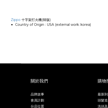
Zippo
十字架打火機(韓版)
Country of Origin : USA (external work: korea)
關於我們
購物
品牌故事
最新到
會員計劃
頭髮造
分店位置
洗頭及