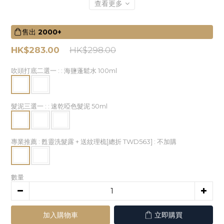
查看更多
售出
2000+
HK$283.00
HK$298.00
吹頭打底二選一 :
: 海鹽蓬鬆水 100ml
髮泥三選一 :
: 速乾啞色髮泥 50ml
專業推薦 : 甦靈洗髮露 + 送紋理梳[總折 TWD563]
: 不加購
數量
加入購物車
立即購買