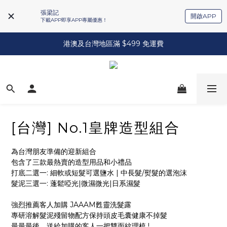
張梁記
開啟APP
下載APP即享APP專屬優惠！
港澳及台灣地區滿 $499 免運費
[台灣] No.1皇牌造型組合
為台灣朋友準備的迎新組合
包含了三款最熱賣的造型用品和小禮品
打底二選一: 細軟或短髮可選鹽水 | 中長髮/熨髮的選泡沫
髮泥三選一: 蓬鬆啞光|微濕微光|日系濕髮
強烈推薦客人加購 JAAAM甦靈洗髮露
專研溶解髮泥殘留物配方保持頭皮毛囊健康不掉髮
最最最後，送給加購的客人一把雙面紋理梳 !