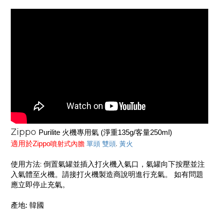
Zippo
Purilite 火機專用氣 (淨重135g/客量250ml)
適用於Zippo
噴射式內膽
單頭
雙頭
.
黃火
使用方法: 倒置氣罐並插入打火機入氣口，氣罐向下
按壓並
注
入
氣體至火機
。請接
打火機製造商說明進行充氣。 如有問題
應立即停止充氣。
產地
:
韓國