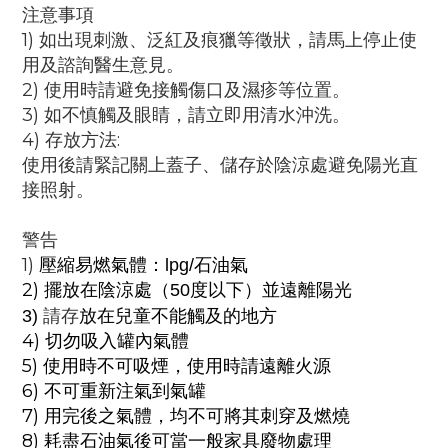
注意事項
1) 如出現刺激、泛紅及痕獵等徵狀，請馬上停止使
用及諮詢醫生意見。
2) 使用時請避免接觸傷口及濕疹等位置。
3) 如不慎觸及眼睛，請立即用清水沖洗。
4) 存放方法:
使用後請緊記關上蓋子、儲存於陰涼處避免陽光直
接照射。
警告
1)
壓縮易燃氣體：
lpg/
石油氣
2)
擺放在陰涼處（
50
度以下）並遠離陽光
請存
放在兒童不能觸及的地方
3)
4) 切勿吸入罐內氣體
5) 使用時不可吸煙，
使用時請遠離火源
6) 不可重新注氣到氣罐
7) 用完後之氣體，均不可將其刺穿及燃燒
8) 耗盡石油氣後可當一般家具廢物處理