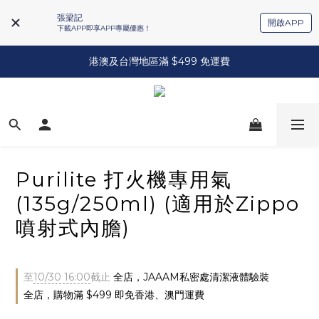
張梁記
開啟APP
下載APP即享APP專屬優惠！
港澳及台灣地區滿 $499 免運費
Purilite 打火機專用氣
(135g/250ml) (適用於Zippo
噴射式內膽)
至
10/30 16:00
截止
全店，JAAAM私密處清潔液體驗裝
全店，購物滿 $499 即免香港、澳門運費