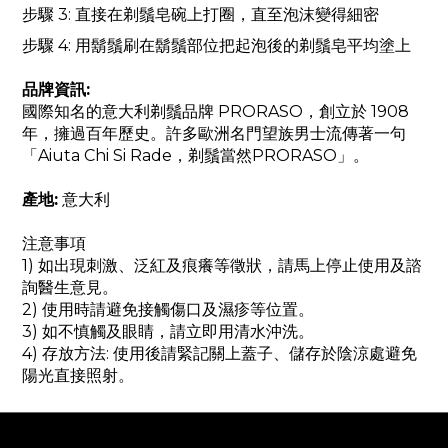
步驟 3: 直接在剃鬚皂碗上打圈，直至泡沫變得細密
步驟 4: 用鬍鬚刷在鬍鬚部位把起泡後的剃鬚皂平均塗上
品牌資訊:
國際知名的意大利剃鬚品牌 PRORASO，創立於 1908
年，擁過百年歷史。許多歐洲名門望族男士流傳著一句
「Aiuta Chi Si Rade，剃鬚當然PRORASO」。
產地:
意大利
注意事項
1) 如出現刺激、泛紅及痕癢等徵狀，請馬上停止使用及諮
詢醫生意見。
2) 使用時請避免接觸傷口及濕疹等位置。
3) 如不慎觸及眼睛，請立即用清水沖洗。
4) 存放方法: 使用後請緊記關上蓋子、儲存於陰涼處避免
陽光直接照射。