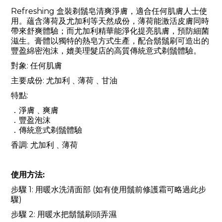
Refreshing 盒裝剃鬚皂清爽淨膚，適合任何肌膚人士使
用。蘊含薄荷及尤加利等天然成份，薄荷能激活皮膚同時
帶來舒爽體驗；而尤加利精華能淨化提亮肌膚，預防細菌
滋生。膏體以獨特的熱皂方式生產，配合鬍鬚刷可造出的
豐盈綿密泡沫，媲美理髮店的高質傳統意式剃鬚體驗。
對象: 任何肌膚
主要成份: 尤加利﹑薄荷﹑甘油
特點:
．淨膚﹑爽膚
．豐盈泡沫
．傳統意式剃鬚體驗
香調: 尤加利﹑薄荷
使用方法:
步驟 1: 用暖水洗清面部 (如有使用鬚前修護霜可略過此步
驟)
步驟 2: 用暖水把鬍鬚刷頭弄濕