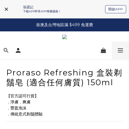
張梁記
開啟APP
下載APP即享APP專屬優惠！
港澳及台灣地區滿 $499 免運費
Proraso Refreshing 盒裝剃
鬚皂 (適合任何膚質) 150ml
【官方認可行貨】
．淨膚﹑爽膚
．豐盈泡沫
．傳統意式剃鬚體驗