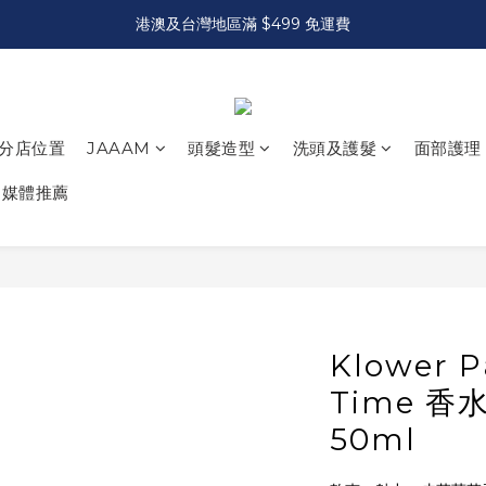
港澳及台灣地區滿 $499 免運費
分店位置
JAAAM
頭髮造型
洗頭及護髮
面部護理
媒體推薦
Klower P
Time 香
50ml