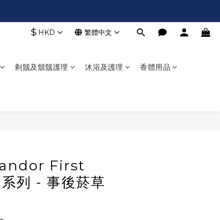
$
HKD
繁體中文
剃鬚及鬍鬚護理
沐浴及護理
香體用品
立即購買
andor First
水系列 - 事後菸草