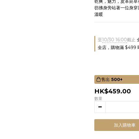
乾爽，魅力，皮革菸草
彷彿身旁站著一位身穿
溫暖
至
10/30 16:00
截止
全店，購物滿 $499
售出
500+
HK$459.00
數量
加入購物車