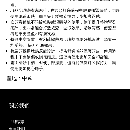
選。
360度環繞梳齒設計，在吹頭打底過程中輕易抓緊頭髮，同時
使用風筒加熱，簡單提升髮根支撐力，增加豐盈感。
吹頭卷筒梳不限於乾髮或濕頭髮的使用，除了提升整體豐盈
感外，更非常適合打造捲髮、波浪效果、增添質感，使髮型
看起來更豐盈和有層次感。
特設中空管道，有利疏導熱風，讓熱風更好地滲透，頭髮平
均受熱。 提升打底效果。
梳齒頭採用球點尼龍設計，提供舒適感並保護頭皮，使用過
程中不會刮傷或損壞頭皮。這使得使用更加安全和舒適。
霧面磨沙手柄，即使手部濕潤，也能提供良好的握持力，讓
使用更加得心應手。
產地：中國
關於我們
品牌故事
會員計劃