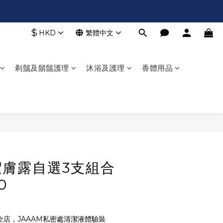
$
HKD
繁體中文
剃鬚及鬍鬚護理
沐浴及護理
香體用品
立即購買
 潔膚露自選3支組合
0
全店，JAAAM私密處清潔液體驗裝