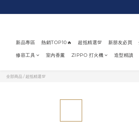
新品專區
熱銷TOP10🔥
超抵精選💯
新朋友必買
修容工具
室內香薰
ZIPPO 打火機
造型精讀
全部商品
/
超抵精選💯