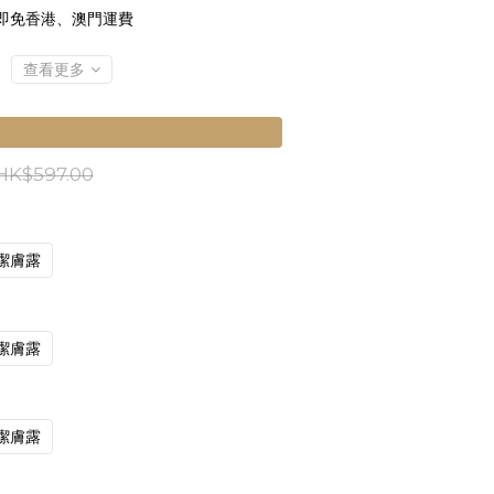
 即免香港、澳門運費
查看更多
HK$597.00
潔膚露
潔膚露
潔膚露