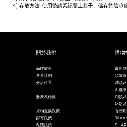
4) 存放方法: 使用後請緊記關上蓋子、儲存於陰
關於我們
購物
品牌故事
最新到
會員計劃
頭髮造
分店位置
洗頭及
面部護
服務及條款
剃鬚及
沐浴及
貨物退換政策
香體用
郵寄政策
JAAA
私隱政策
SHAR