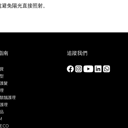
涼處避免陽光直接照射。
指南
追蹤我們
貨
型
護髮
理
鬍鬚護理
護理
品
M
ECO