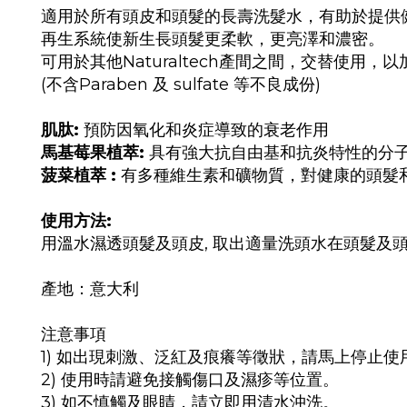
適用於所有頭皮和頭髮的長壽洗髮水，有助於提供
再生系統使新生長頭髮更柔軟，更亮澤和濃密。
可用於其他Naturaltech產間之間，交替使用，
(不含Paraben 及 sulfate 等不良成份)
肌肽:
預防因氧化和炎症導致的衰老作用
馬基莓果植萃:
具有強大抗自由基和抗炎特性的分
菠菜植萃 :
有多種維生素和礦物質，對健康的頭髮
使用方法:
用溫水濕透頭髮及頭皮, 取出適量洗頭水在頭髮及頭
產地：意大利
注意事項
1) 如出現刺激、泛紅及痕癢等徵狀，請馬上停止
2) 使用時請避免接觸傷口及濕疹等位置。
3) 如不慎觸及眼睛，請立即用清水沖洗。