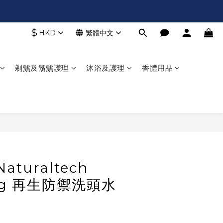
$
HKD
繁體中文
剃鬚及鬍鬚護理
沐浴及護理
香體用品
立即購買
Naturaltech
ng 再生防禦洗頭水