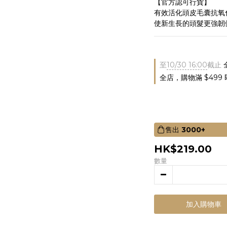
【官方認可行貨】
有效活化頭皮毛囊抗氧
使新生長的頭髮更強韌
至
10/30 16:00
截止
全店，購物滿 $499
售出
3000+
HK$219.00
數量
加入購物車