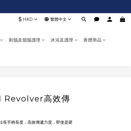
$
HKD
繁體中文
剃鬚及鬍鬚護理
沐浴及護理
香體用品
立即購買
 Revolver高效傳
拉長手柄長度，高效傳遞力度，即使是硬