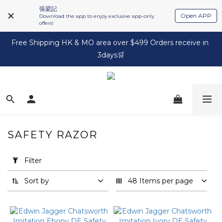
張梁記
Open APP
Download the app to enjoy exclusive app-only
offers!
Free Shipping HK & MO area over $499 Orders receive in 
3days🛒
SAFETY RAZOR
Apply
Filter
Filter
(0/20)
Sort by
48 Items per page
Brand
Edwin