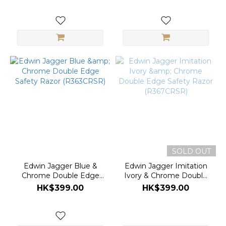
SOLD OUT
Edwin Jagger Blue &
Edwin Jagger Imitation
Chrome Double Edge
Ivory & Chrome Double
Safety Razor (R363CRSR)
Edge Safety Razor
HK$399.00
HK$399.00
(R367CRSR)