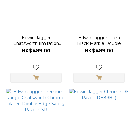
Edwin Jagger
Edwin Jagger Plaza
Chatsworth Iimitation
Black Marble Double
Light Horn Double Edge
Edge Safety Razor
HK$489.00
HK$489.00
Safety Razor (LHCSR)
(BMPSR)