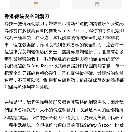
香港傳統安全剃鬚刀
尋找一把傳統剃鬚刀，帶給自己清新舒適的剃鬚體驗？張梁記
Safety Razor
為你提供多款高質量的傳統
，讓你的每次剃鬚都
成為一種享受。在香港，尋找優質的傳統安全剃鬚刀並非易
事，但在張梁記，你可以找到各式各樣的安全剃刀，適合每一
位追求完美剃鬚體驗的男士。無論你是剃鬚新手，還是有著多
年剃鬚經驗的老手，我們精選的
安全剃刀都能滿足你的需求。
Safety Razor
我們挑選的
以其經典設計與堅固耐用著稱，每一
把安全剃刀都經過精心製作，旨在提供最準確、最順滑的剃鬚
過程，不僅可以減少刮損和皮膚刺激，還能確保每次剃鬚後都
能保持乾淨利落的外觀。
在張梁記，我們深知每位顧客都有其獨特的剃鬚需求，因此我
們提供各種款式和大小的
傳統剃鬚刀，以滿足不同的面部輪廓
和鬍鬚類型。我們的安全剃刀不僅實用，更兼具美觀，代表了
Safety Razor
一種生活品味。立即挑選合適自己的傳統
，開啟