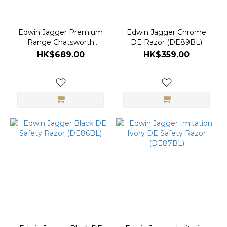
Edwin Jagger Premium
Edwin Jagger Chrome
Range Chatsworth
DE Razor (DE89BL)
Chrome-plated Double
HK$689.00
HK$359.00
Edge Safety Razor CSR