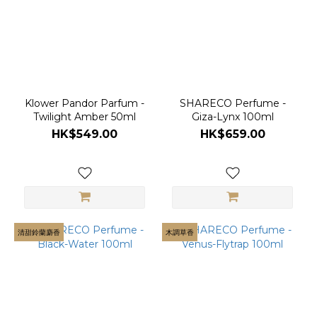
Klower Pandor Parfum -
SHARECO Perfume -
Twilight Amber 50ml
Giza-Lynx 100ml
HK$549.00
HK$659.00
清甜鈴蘭麝香
木調草香