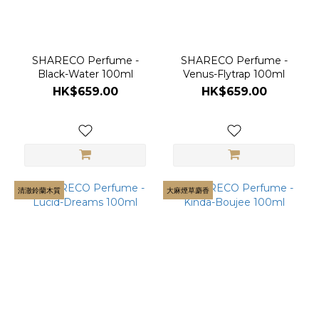
SHARECO Perfume -
SHARECO Perfume -
Black-Water 100ml
Venus-Flytrap 100ml
HK$659.00
HK$659.00
清澈鈴蘭木質
大麻煙草麝香