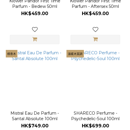
Klower Pandor First Time
Klower Pandor First Time
Parfum - Bedew 50ml
Parfum - Aftersex 50ml
HK$459.00
HK$459.00
檀香木
溫暖木質調
Mistral Eau De Parfum -
SHARECO Perfume -
Santal Absolute 100ml
Psychedelic-Soul 100ml
HK$749.00
HK$699.00