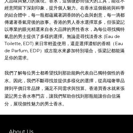
人品味與魅力的展現。香水，這個微妙而強大的工具，能在不
經意間留下深刻印象，提升個人魅力。在香水這個藝術與科學
的結合體中，每一瓶都蘊藏著調香師的心血與創意，每一滴都
傳遞著香氣背後的故事。香港的男人香水選擇眾多，但張梁記
以專業的眼光精選來自各大品牌的男性香水，為每位尋找獨特
(Eau de
氣息的男士提供了多樣的選擇。無論是尋找淡香水
Toilette, EDT)
Eau
來日常輕盈使用，還是選擇濃郁的香精（
de Parfum, EDP
）或古龍水來參加特別場合，張梁記都能滿
足你的需求。
我們了解每位男士都希望找到那款能夠代表自己獨特個性的香
水。因此，我們不斷尋找並提供多樣化的選擇，從高端奢華品
牌到平價日常品牌，滿足不同需求與預算。香港買香水就來張
梁記男士香水專門店，讓我們幫助你找到那瓶能讓你自信滿
分，展現個性魅力的男士香水。
About Us