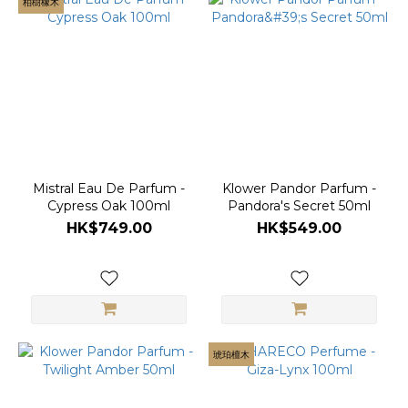
柏樹橡木
Mistral Eau De Parfum -
Klower Pandor Parfum -
Cypress Oak 100ml
Pandora's Secret 50ml
HK$749.00
HK$549.00
琥珀檀木