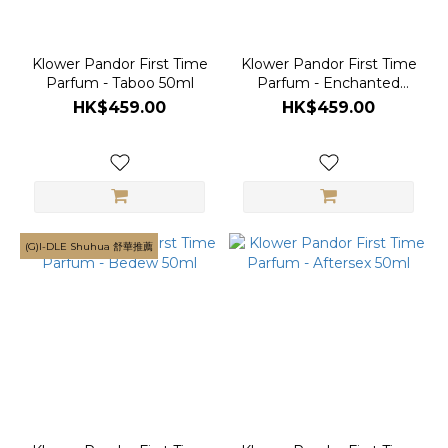
Klower Pandor First Time
Klower Pandor First Time
Parfum - Taboo 50ml
Parfum - Enchanted
50ml
HK$459.00
HK$459.00
(G)I-DLE Shuhua 舒華推薦