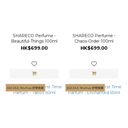
SHARECO Perfume -
SHARECO Perfume -
Beautiful-Things 100ml
Chaos-Order 100ml
HK$699.00
HK$699.00
(G)I-DLE Shuhua 舒華推薦
(G)I-DLE Shuhua 舒華推薦