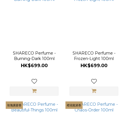
(15)
Mistral
(9)
Klower
Pandor
(6)
SHARECO Perfume -
SHARECO Perfume -
Burning-Dark 100ml
Frozen-Light 100ml
HK$699.00
HK$699.00
玫瑰廣藿香
橙花龍涎香