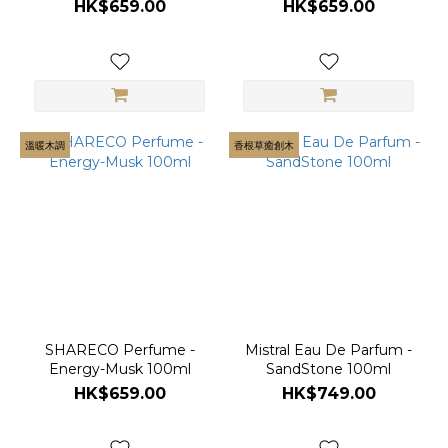
HK$659.00
HK$659.00
溫暖木調
香根草癒創木
SHARECO Perfume -
Mistral Eau De Parfum -
Energy-Musk 100ml
SandStone 100ml
HK$659.00
HK$749.00