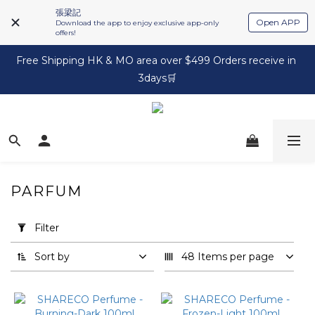
張梁記
Open APP
Download the app to enjoy exclusive app-only
offers!
Free Shipping HK & MO area over $499 Orders receive in 
3days🛒
PARFUM
Apply
Filter
Filter
(0/20)
Sort by
48 Items per page
Brand
SHARECO