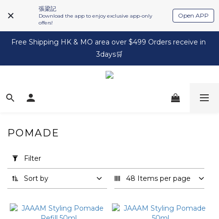
張梁記
Open APP
Download the app to enjoy exclusive app-only
offers!
Free Shipping HK & MO area over $499 Orders receive in 
3days🛒
POMADE
Apply
Filter
Filter
(0/20)
Sort by
48 Items per page
Brand
Firsthand