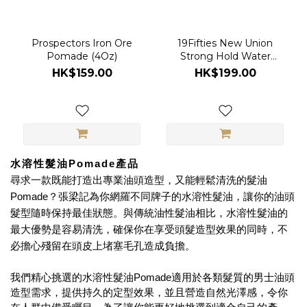
Prospectors Iron Ore
19Fifties New Union
Pomade (4Oz)
Strong Hold Water
Soluble Pomade 4Oz
HK$159.00
HK$199.00
水溶性髮油
Pomade
產品
尋求一款既能打造出專業油頭造型，又能輕鬆清洗的髮油
Pomade
？張梁記為你網羅不同牌子的水溶性髮油，讓你的油頭
髮型隨時保持最佳狀態。與傳統油性髮油相比，水溶性髮油的
最大優勢是容易清洗，確保你在享受頭髮造型效果的同時，不
必擔心殘留在頭皮上堵塞毛孔造成負擔。
我們精心挑選的水溶性髮油
Pomade
適用於各類髮質的男士油頭
造型需求，提供持久的定型效果，並且營造自然光澤感，令你