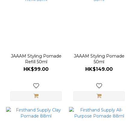
(2)
JAAAM
(2)
19Fifties
(1)
Gonzo
江獸 (1)
JAAAM Styling Pomade
JAAAM Styling Pomade
Refill 50ml
50ml
Prospectors
HK$99.00
HK$149.00
(1)
Uppercut
(1)