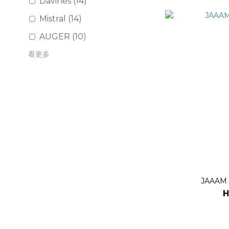
Davines (14)
Mistral (14)
AUGER (10)
看更多
JAAAM
H