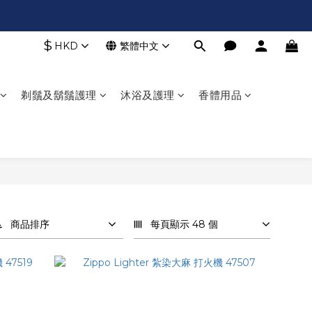
$
HKD
繁體中文
剃鬚及鬍鬚護理
沐浴及護理
香體用品
商品排序
每頁顯示 48 個