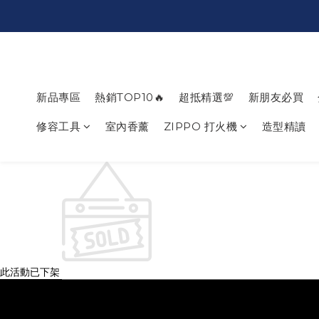
新品專區
熱銷TOP10🔥
超抵精選💯
新朋友必買
修容工具
室內香薰
ZIPPO 打火機
造型精讀
此活動已下架