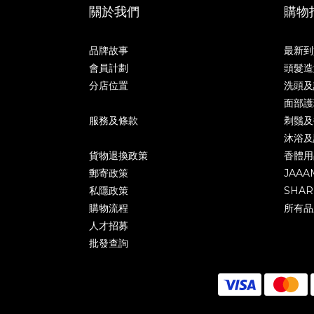
關於我們
購物
品牌故事
最新到
會員計劃
頭髮造
分店位置
洗頭及
面部護
服務及條款
剃鬚及
沐浴及
貨物退換政策
香體用
郵寄政策
JAAA
私隱政策
SHAR
購物流程
所有品
人才招募
批發查詢