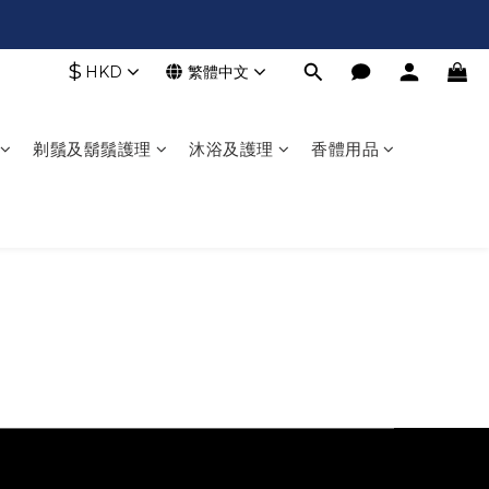
$
HKD
繁體中文
剃鬚及鬍鬚護理
沐浴及護理
香體用品