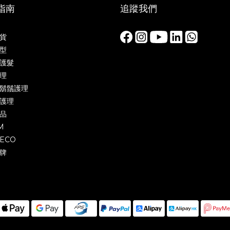
指南
追蹤我們
貨
型
護髮
理
鬍鬚護理
護理
品
M
ECO
牌