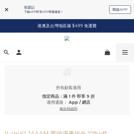
張梁記
開啟APP
下載APP即享APP專屬優惠！
港澳及台灣地區滿 $499 免運費
所有顧客適用
指定商品：滿 1 件 即享 9 折
適用通路：
App
/
網店
條款與細則
[LamK] JAAAM 黑頭淨透組合 10%off