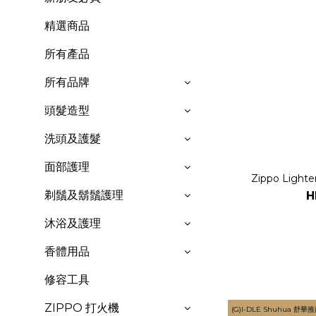
精選商品
所有產品
所有品牌
頭髮造型
洗頭及護髮
面部護理
Zippo Ligh
剃鬚及鬍鬚護理
H
沐浴及護理
香體用品
修容工具
ZIPPO 打火機
(G)I-DLE Shuhua 舒華