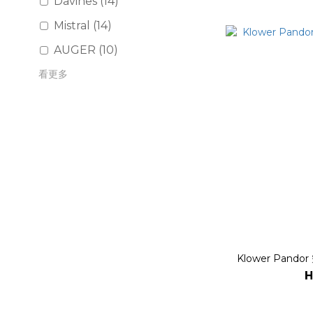
Davines (14)
Mistral (14)
AUGER (10)
看更多
Klower Pand
H