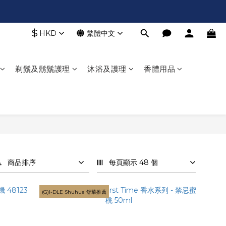
$
HKD
繁體中文
剃鬚及鬍鬚護理
沐浴及護理
香體用品
商品排序
每頁顯示 48 個
(G)I-DLE Shuhua 舒華推薦