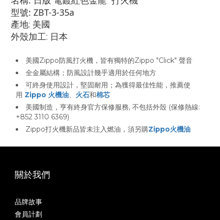
名稱: 日版 電鍍紅色金龍 打火機
型號: ZBT-3-35a
產地: 美國
外殼加工: 日本
美國Zippo防風打火機，皆有獨特的Zippo "Click" 聲音
全金屬結構；防風設計幾乎適用於任何地方
可終身使用設計，堅固耐用；為獲得最佳性能，推薦使
用
Zippo 火機油
、
火石
和
棉芯
美國制造，亨有終身官方保修服務, 不包括外殼 (保修熱線:
+852 3110 6369)
Zippo打火機新品皆未注入燃油，須另購
Zippo火機油
關於我們
品牌故事
會員計劃