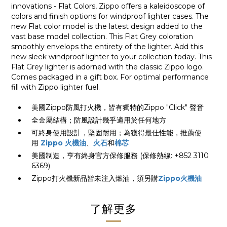
innovations - Flat Colors, Zippo offers a kaleidoscope of
colors and finish options for windproof lighter cases. The
new Flat color model is the latest design added to the
vast base model collection. This Flat Grey coloration
smoothly envelops the entirety of the lighter. Add this
new sleek windproof lighter to your collection today. This
Flat Grey lighter is adorned with the classic Zippo logo.
Comes packaged in a gift box. For optimal performance
fill with Zippo lighter fuel.
美國Zippo防風打火機，皆有獨特的Zippo "Click" 聲音
全金屬結構；防風設計幾乎適用於任何地方
可終身使用設計，堅固耐用；為獲得最佳性能，推薦使
用
Zippo 火機油
、
火石
和
棉芯
美國制造，亨有終身官方保修服務 (保修熱線: +852 3110
6369)
Zippo打火機新品皆未注入燃油，須另購
Zippo火機油
了解更多