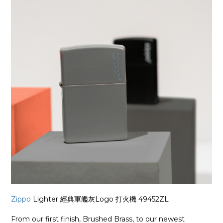
Zippo
Lighter 經典軍艦灰Logo 打火機 49452ZL
From our first finish, Brushed Brass, to our newest