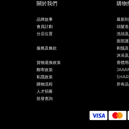
關於我們
購物
品牌故事
最新到
會員計劃
頭髮造
分店位置
洗頭及
面部護
服務及條款
剃鬚及
沐浴及
貨物退換政策
香體用
郵寄政策
JAAA
私隱政策
SHAR
購物流程
所有品
人才招募
批發查詢