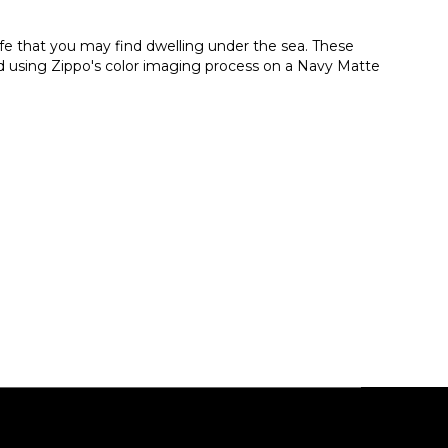
life that you may find dwelling under the sea. These
ted using Zippo's color imaging process on a Navy Matte