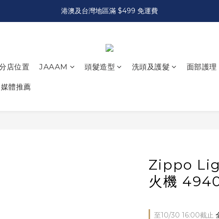
港澳及台灣地區滿 $499 免運費
分店位置
JAAAM
頭髮造型
洗頭及護髮
面部護理
媒體推薦
Zippo L
火機 494
至
10/30 16:00
截止