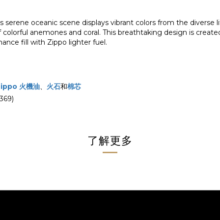
is serene oceanic scene displays vibrant colors from the diverse 
 of colorful anemones and coral. This breathtaking design is crea
nce fill with Zippo lighter fuel.
Zippo 火機油
、
火石
和
棉芯
69)
了解更多