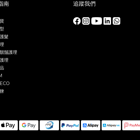
指南
追蹤我們
貨
型
護髮
理
鬍鬚護理
護理
品
M
ECO
牌