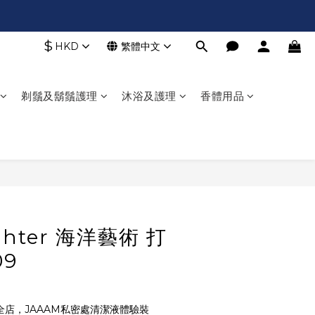
$
HKD
繁體中文
剃鬚及鬍鬚護理
沐浴及護理
香體用品
ighter 海洋藝術 打
09
全店，JAAAM私密處清潔液體驗裝