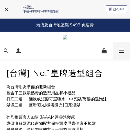
張梁記
開啟APP
下載APP即享APP專屬優惠！
港澳及台灣地區滿 $499 免運費
[台灣] No.1皇牌造型組合
為台灣朋友準備的迎新組合
包含了三款最熱賣的造型用品和小禮品
打底二選一: 細軟或短髮可選鹽水 | 中長髮/熨髮的選泡沫
髮泥三選一: 蓬鬆啞光|微濕微光|日系濕髮
強烈推薦客人加購 JAAAM甦靈洗髮露
專研溶解髮泥殘留物配方保持頭皮毛囊健康不掉髮
最最最後，送給加購的客人一把雙面紋理梳 !