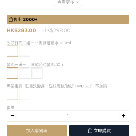
查看更多
售出
2000+
HK$283.00
HK$298.00
吹頭打底二選一 :
: 海鹽蓬鬆水 100ml
髮泥三選一 :
: 速乾啞色髮泥 50ml
專業推薦 : 甦靈洗髮露 + 送紋理梳[總折 TWD563]
: 不加購
數量
加入購物車
立即購買