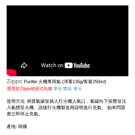
Zippo
Purilite 火機專用氣 (淨重135g/客量250ml)
適用於Zippo
噴射式內膽
單頭
雙頭
.
黃火
使用方法: 倒置氣罐並插入打火機入氣口，氣罐向下
按壓並
注
入
氣體至火機
。請接
打火機製造商說明進行充氣。 如有問題
應立即停止充氣。
產地
:
韓國