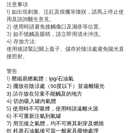
注意事項
1) 如出現刺激、泛紅及痕獵等徵狀，請馬上停止使
用及諮詢醫生意見。
2) 使用時請避免接觸傷口及濕疹等位置。
3) 如不慎觸及眼睛，請立即用清水沖洗。
4) 存放方法:
使用後請緊記關上蓋子、儲存於陰涼處避免陽光直
接照射。
警告
1)
壓縮易燃氣體：
lpg/
石油氣
2)
擺放在陰涼處（
50
度以下）並遠離陽光
請存
放在兒童不能觸及的地方
3)
4) 切勿吸入罐內氣體
5) 使用時不可吸煙，
使用時請遠離火源
6) 不可重新注氣到氣罐
7) 用完後之氣體，均不可將其刺穿及燃燒
8) 耗盡石油氣後可當一般家具廢物處理