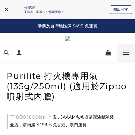
張梁記
開啟APP
下載APP即享APP專屬優惠！
港澳及台灣地區滿 $499 免運費
Purilite 打火機專用氣
(135g/250ml) (適用於Zippo
噴射式內膽)
至
10/30 16:00
截止
全店，JAAAM私密處清潔液體驗裝
全店，購物滿 $499 即免香港、澳門運費