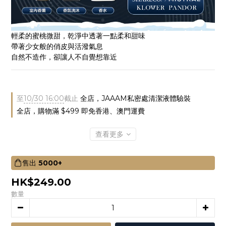
輕柔的蜜桃微甜，乾淨中透著一點柔和甜味  
帶著少女般的俏皮與活潑氣息  
自然不造作，卻讓人不自覺想靠近
至
10/30 16:00
截止
全店，JAAAM私密處清潔液體驗裝
全店，購物滿 $499 即免香港、澳門運費
查看更多
售出
5000+
HK$249.00
數量