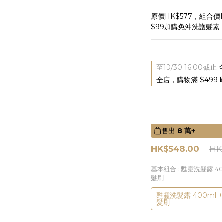
原價HK$577，組合價
$99加購免沖洗護髮素（
至
10/30 16:00
截止
全店，購物滿 $499
售出
8 萬+
HK$548.00
HK
基本組合
: 甦靈洗髮露 4
髮刷
甦靈洗髮露 400ml 
髮刷