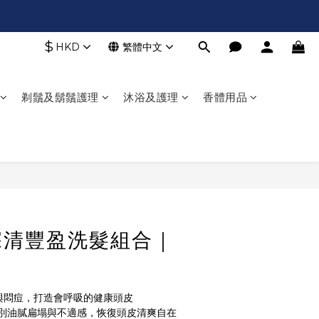
$
HKD
繁體中文
剃鬚及鬍鬚護理
沐浴及護理
香體用品
立即購買
 深清豐盈洗髮組合｜
與悶痘，打造會呼吸的健康頭皮
別油膩扁塌與不適感，恢復頭皮清爽自在