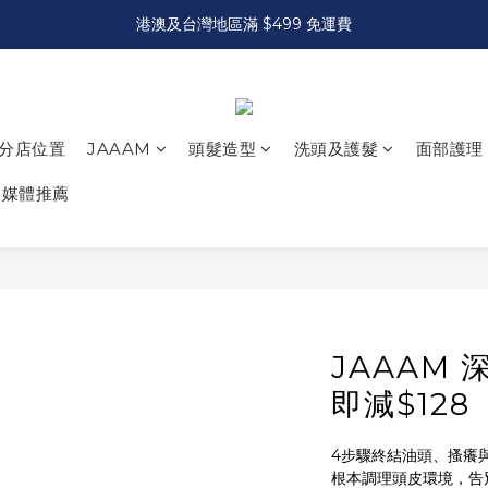
港澳及台灣地區滿 $499 免運費
分店位置
JAAAM
頭髮造型
洗頭及護髮
面部護理
媒體推薦
JAAAM
即減$128
4步驟終結油頭、搔癢
根本調理頭皮環境，告