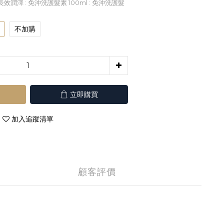
長效潤澤 : 免沖洗護髮素 100ml
: 免沖洗護髮
不加購
立即購買
加入追蹤清單
顧客評價