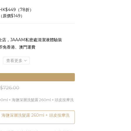
HK$449（78折）
原價$149）
全店，JAAAM私密處清潔液體驗裝
 即免香港、澳門運費
查看更多
$726.00
00ml + 海鹽深層洗髮露 260ml + 頭皮按摩洗
+ 海鹽深層洗髮露 260ml + 頭皮按摩洗