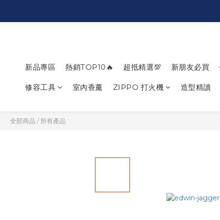
新品專區
熱銷TOP10🔥
超抵精選💯
新朋友必買
修容工具
室內香薰
ZIPPO 打火機
造型精讀
全部商品
/
所有產品