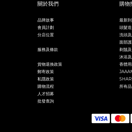
關於我們
購物
品牌故事
最新到
會員計劃
頭髮造
分店位置
洗頭及
面部護
服務及條款
剃鬚及
沐浴及
貨物退換政策
香體用
郵寄政策
JAAA
私隱政策
SHAR
購物流程
所有品
人才招募
批發查詢