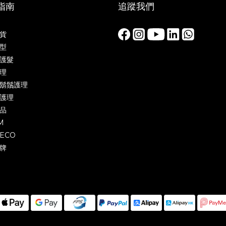
指南
追蹤我們
貨
型
護髮
理
鬍鬚護理
護理
品
M
ECO
牌