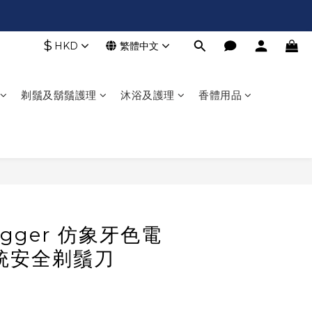
$
HKD
繁體中文
剃鬚及鬍鬚護理
沐浴及護理
香體用品
立即購買
Jagger 仿象牙色電
統安全剃鬚刀
)