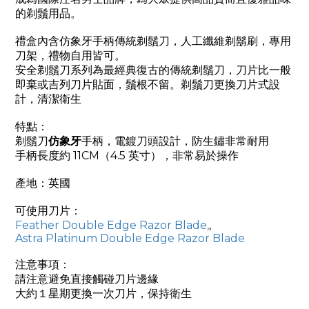
的剃鬚用品。
禮盒內含仿象牙手柄傳統剃鬚刀，人工纖維剃鬍刷，專用
刀架，禮物自用皆可。
安全剃鬚刀系列為最經典復古的傳統剃鬚刀，刀片比一般
即棄或吉列刀片貼面，鬚根不留。剃鬚刀更換刀片式設
計，清潔衛生
特點：
剃鬚刀
仿象牙
手柄，
電鍍刀頭設計，
防生鏽非常耐用
手柄長度約 11CM（4.5 英寸），非常易於操作
產地：英國
可使用刀片：
Feather Double Edge Razor Blade,
,
Astra Platinum Double Edge Razor Blade
注意事項：
請注意避免直接觸碰刀片邊緣
大約１星期更換一次刀片，保持衛生