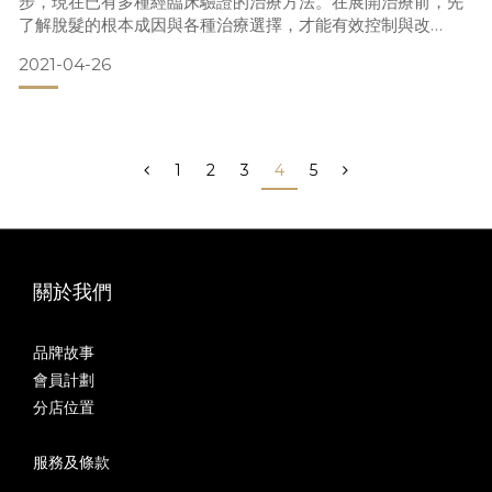
步，現在已有多種經臨床驗證的治療方法。在展開治療前，先
了解脫髮的根本成因與各種治療選擇，才能有效控制與改
善。 5大男士常見脫髮成因1.壓力過大（壓力性脫髮）長期工作
2021-04-26
與生活壓力會導致皮質醇升高，從而破壞毛囊正常生長週期，
造成暫時性或長期脫髮。 2. 頭皮感染或皮膚問題如真菌感染、
脂溢性皮炎、牛皮癬或長期頭皮搔癢發炎，均可能破壞毛囊結
構，
1
2
3
4
5
關於我們
品牌故事
會員計劃
分店位置
服務及條款