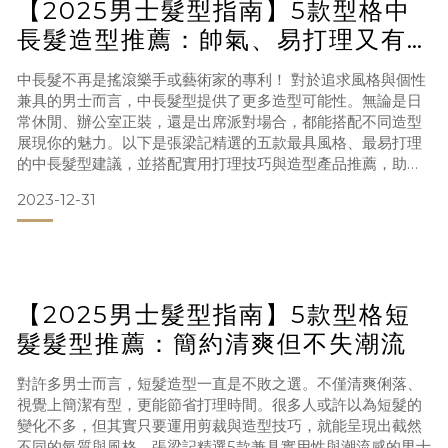
【2025男士髮型指南】5款型格中
長髮造型推薦：帥氣、易打理又有
風格
中長髮不再是搖滾樂手或藝術家的專利！ 對於追求風格與個性
兼具的男士而言，中長髮型提供了更多造型可能性。無論是日
常休閒、辦公室正裝，還是出席派對場合，都能搭配不同造型
展現你的魅力。以下是張梁記精選的五款最具風格、最易打理
的中長髮型建議，並搭配實用打理技巧與造型產品推薦，助你
輕鬆打造理想造型！ 1. 經典油頭（Classic Pompadour）風
2023-12-31
格關鍵字：復古、紳士感、乾淨俐落適合臉型：橢圓形、長
形、菱形這款充滿復古氣息的造型永不退潮。兩側剷青或修
短，搭配蓬鬆的前額髮量及往上的髮流，展現剛毅又不失
【2025男士髮型指南】5款型格短
髮髮型推薦：簡約清爽但不失潮流
對許多男士而言，短髮造型一直是不敗之選。不僅清爽俐落、
視覺上簡潔有型，更能節省打理時間。很多人或許以為短髮的
變化不多，但其實只要運用剪裁與造型技巧，就能呈現出截然
不同的氣質與風格。張梁記精選5款兼具實用性與潮流感的男士