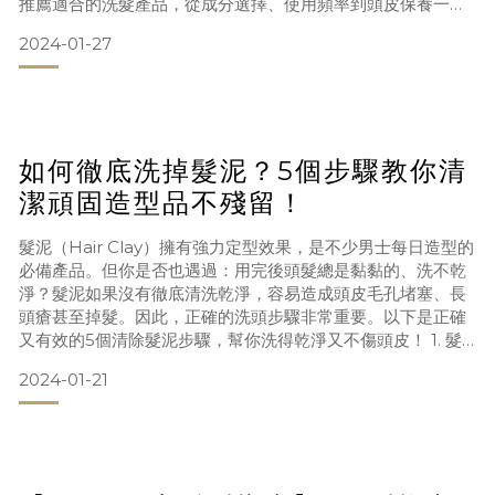
推薦適合的洗髮產品，從成分選擇、使用頻率到頭皮保養一次
說清楚！快來看看你的洗髮露是否真的適合你？ 1. 乾性髮質適
2024-01-27
用洗髮露：深層滋潤是關鍵乾性髮質的朋友由於頭皮分泌油脂
量少，容易出現頭髮毛躁、分叉、斷裂，頭皮乾癢甚至脫屑等
狀況。選擇洗髮產品時應避免含有硫酸鹽（SLS/SLES），建
如何徹底洗掉髮泥？5個步驟教你清
潔頑固造型品不殘留！
髮泥（Hair Clay）擁有強力定型效果，是不少男士每日造型的
必備產品。但你是否也遇過：用完後頭髮總是黏黏的、洗不乾
淨？髮泥如果沒有徹底清洗乾淨，容易造成頭皮毛孔堵塞、長
頭瘡甚至掉髮。因此，正確的洗頭步驟非常重要。以下是正確
又有效的5個清除髮泥步驟，幫你洗得乾淨又不傷頭皮！ 1. 髮
泥洗頭步驟步驟一：使用溫水打濕頭髮，軟化髮泥殘留不要直
2024-01-21
接上洗髮水，先用溫水（不是熱水）把頭皮頭髮打濕。溫水有
助於軟化黏附在髮絲與頭皮上的髮泥，同時打開髮絲鱗片，讓
後續洗髮更有效。 步驟二：選對洗髮水，挑深層清潔配方