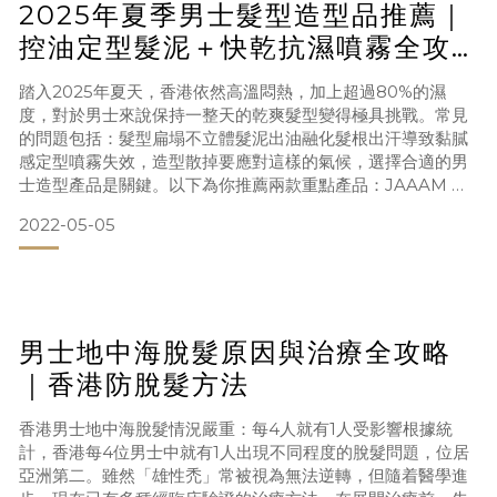
2025年夏季男士髮型造型品推薦｜
控油定型髮泥＋快乾抗濕噴霧全攻
略
踏入2025年夏天，香港依然高溫悶熱，加上超過80%的濕
度，對於男士來說保持一整天的乾爽髮型變得極具挑戰。常見
的問題包括：髮型扁塌不立體髮泥出油融化髮根出汗導致黏膩
感定型噴霧失效，造型散掉要應對這樣的氣候，選擇合適的男
士造型產品是關鍵。以下為你推薦兩款重點產品：JAAAM 速
乾啞色髮泥 與 Schwarzkopf 黑人頭速乾啞光超強定型噴
2022-05-05
霧。 髮泥推薦：選用含高嶺土、乾爽啞色質地的 Hair Clay夏
季造型的首要重點是「乾爽定型」。建議選擇以下條件的男士
髮泥：低水份、泥狀質地（避免啫喱狀油性產
男士地中海脫髮原因與治療全攻略
｜香港防脫髮方法
香港男士地中海脫髮情況嚴重：每4人就有1人受影響根據統
計，香港每4位男士中就有1人出現不同程度的脫髮問題，位居
亞洲第二。雖然「雄性禿」常被視為無法逆轉，但隨着醫學進