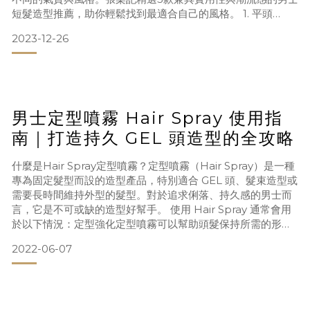
短髮造型推薦，助你輕鬆找到最適合自己的風格。 1. 平頭
（Crew Cut）風格關鍵字：俐落、陽剛、極簡風適合臉型：
2023-12-26
圓形、方形、橢圓形Crew Cut是一款外觀上非常整潔的經典
男生短髮髮型，兩側剷青，頂部保留短長度，整體乾淨利落、
易於打理。非常適合日常繁忙、不想花太多時間造型的男士
男士定型噴霧 Hair Spray 使用指
南｜打造持久 GEL 頭造型的全攻略
什麼是Hair Spray定型噴霧？定型噴霧（Hair Spray）是一種
專為固定髮型而設的造型產品，特別適合 GEL 頭、髮束造型或
需要長時間維持外型的髮型。對於追求俐落、持久感的男士而
言，它是不可或缺的造型好幫手。 使用 Hair Spray 通常會用
於以下情況：定型強化定型噴霧可以幫助頭髮保持所需的形狀
和風格，無論是捲髮、直髮、捲度、髮束還是其他風格。它可
2022-06-07
以確保髮型不容易散亂或變形。增強髮型持久度減少出門後重
新打理的次數，長效維持造型。抵抗風吹與濕氣定型噴霧可以
對抗潮濕、風大環境，有效防止