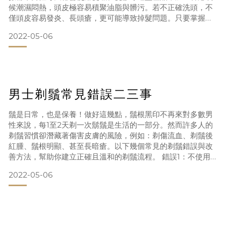
候潮濕悶熱，頭皮極容易積聚油脂與髒污。若不正確洗頭，不
僅頭皮容易發炎、長頭瘡，更可能導致掉髮問題。只要掌握以
下4 個洗頭重點，就能大幅提升髮質健康！ 第一步：男士每天
2022-05-06
建議洗一次頭在香港這樣的都市環境下，建議男士每天使用洗
頭水清潔一次。如果你屬於油脂分泌旺盛的類型，也可以視情
況早晚各洗一次（最多不超過每日三次），以防頭皮過於油
膩。為什麼需
男士剃鬚常見錯誤二三事
鬚是日常，也是保養！做好這幾點，鬚根黑印不再來對多數男
性來說，每1至2天剃一次鬍鬚是生活的一部分。然而許多人的
剃鬚習慣卻潛藏著傷害皮膚的風險，例如：剃傷流血、剃鬚後
紅腫、鬚根明顯、甚至長暗瘡。以下幾個常見的剃鬚錯誤與改
善方法，幫助你建立正確且溫和的剃鬚流程。 錯誤1：不使用
剃鬚膏，直接剃鬚有些鬍鬚較少的男士會省略剃鬚膏，以為只
2022-05-06
用清水或洗面乳就足夠。但事實上這會讓皮膚直接接觸刀片，
產生大量微細刮傷，長期下來可能引起紅腫、發炎與刺痛感。
正確做法：使用剃鬚膏減少摩擦與保護皮膚剃鬚膏除了軟化鬍
鬚，還能在