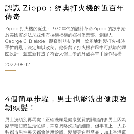
認識 Zippo：經典打火機的近百年
傳奇
Zippo 打火機的誕生：1930年代的設計革命Zippo 的故事始
於美國賓夕法尼亞州布拉德福德的鄉村俱樂部。創辦人
George G. Blaisdell 觀察到朋友使用一款奧地利製打火機時
手忙腳亂，決定加以改良。他保留了打火機在風中可點燃的煙
囪設計，並重新打造了符合人體工學的外殼與單手操作結構。
1932 年，Zippo 打火機正式誕生。名稱來自「Zipper（拉
2022-05-12
鍊）」的靈感，布萊斯德爾先生覺得 “Zippo” 聽起來現代且易
記。 第一筆商業訂單與品牌崛起1930年代中期，Kendall Re
4個簡單步驟，男士也能洗出健康強
韌頭髮！
男士洗頭別再馬虎！正確洗頭是健康髮質的關鍵許多男士因為
髮型較短或生活忙碌，常常忽略洗頭的細節。但事實上，大多
數都市男性每天都會使用髮蠟、髮膠等造型產品，加上香港氣